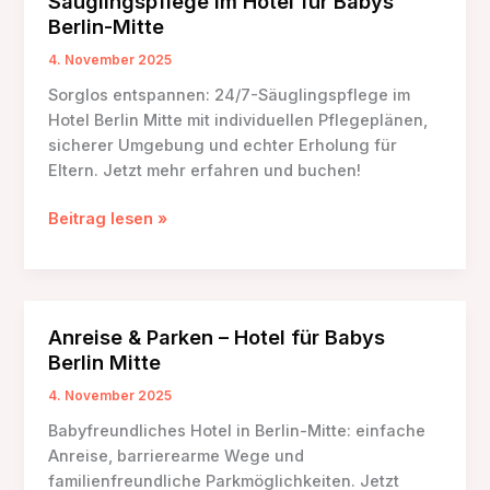
Säuglingspflege im Hotel für Babys
Babys
Berlin-Mitte
in
Berlin-
4. November 2025
Mitte
Sorglos entspannen: 24/7-Säuglingspflege im
Hotel Berlin Mitte mit individuellen Pflegeplänen,
sicherer Umgebung und echter Erholung für
Eltern. Jetzt mehr erfahren und buchen!
Säuglingspflege
Beitrag lesen »
im
Hotel
für
Babys
Anreise & Parken – Hotel für Babys
Berlin-
Berlin Mitte
Mitte
4. November 2025
Babyfreundliches Hotel in Berlin-Mitte: einfache
Anreise, barrierearme Wege und
familienfreundliche Parkmöglichkeiten. Jetzt