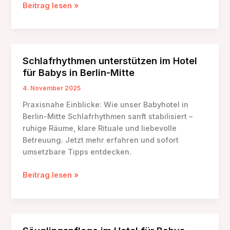
Mastering
Beitrag lesen »
the
First
Impression:
Your
Schlafrhythmen unterstützen im Hotel
intriguing
für Babys in Berlin-Mitte
post
title
4. November 2025
goes
Praxisnahe Einblicke: Wie unser Babyhotel in
here
Berlin-Mitte Schlafrhythmen sanft stabilisiert –
ruhige Räume, klare Rituale und liebevolle
Betreuung. Jetzt mehr erfahren und sofort
umsetzbare Tipps entdecken.
Schlafrhythmen
Beitrag lesen »
unterstützen
im
Hotel
für