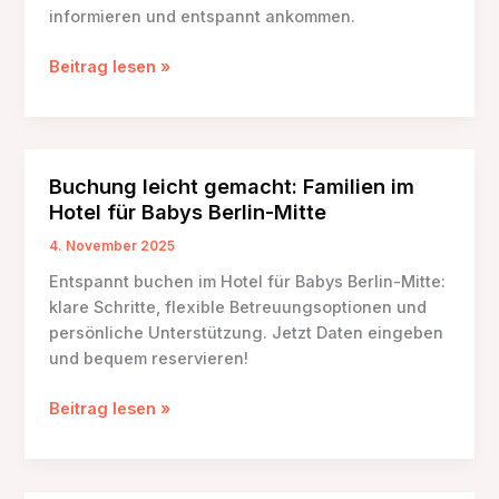
informieren und entspannt ankommen.
Anreise
Beitrag lesen »
&
Parken
–
Hotel
Buchung leicht gemacht: Familien im
für
Hotel für Babys Berlin-Mitte
Babys
Berlin
4. November 2025
Mitte
Entspannt buchen im Hotel für Babys Berlin-Mitte:
klare Schritte, flexible Betreuungsoptionen und
persönliche Unterstützung. Jetzt Daten eingeben
und bequem reservieren!
Buchung
Beitrag lesen »
leicht
gemacht:
Familien