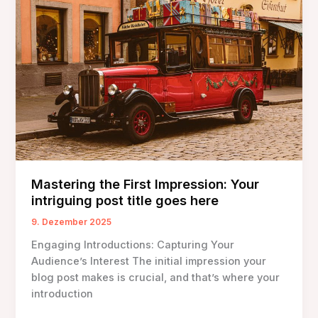
Your
attractive
post
title
goes
here
Mastering the First Impression: Your
intriguing post title goes here
9. Dezember 2025
Engaging Introductions: Capturing Your
Audience’s Interest The initial impression your
blog post makes is crucial, and that’s where your
introduction