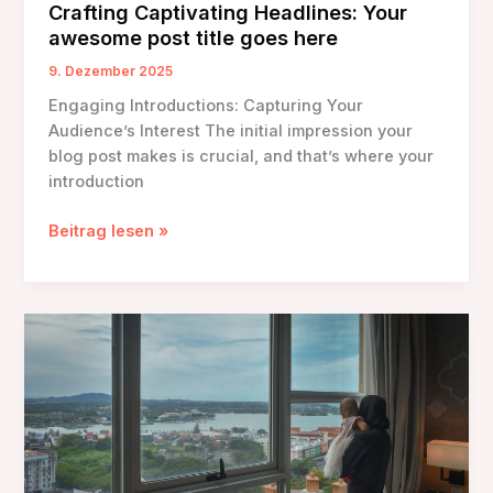
Crafting Captivating Headlines: Your
awesome post title goes here
9. Dezember 2025
Engaging Introductions: Capturing Your
Audience’s Interest The initial impression your
blog post makes is crucial, and that’s where your
introduction
Crafting
Beitrag lesen »
Captivating
Headlines:
Your
awesome
post
title
goes
here