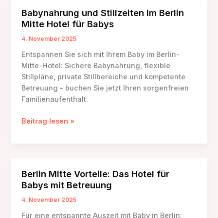
im
Babynahrung und Stillzeiten im Berlin
Hotel
Mitte Hotel für Babys
für
Babys
4. November 2025
Berlin-
Entspannen Sie sich mit Ihrem Baby im Berlin-
Mitte
Mitte-Hotel: Sichere Babynahrung, flexible
Stillpläne, private Stillbereiche und kompetente
Betreuung – buchen Sie jetzt Ihren sorgenfreien
Familienaufenthalt.
Babynahrung
Beitrag lesen »
und
Stillzeiten
im
Berlin
Berlin Mitte Vorteile: Das Hotel für
Mitte
Babys mit Betreuung
Hotel
für
4. November 2025
Babys
Für eine entspannte Auszeit mit Baby in Berlin: