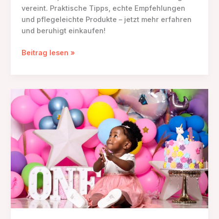
vereint. Praktische Tipps, echte Empfehlungen
und pflegeleichte Produkte – jetzt mehr erfahren
und beruhigt einkaufen!
Kuschelige
Beitrag lesen »
Ausstattung
fürs
Baby
im
ersten
Lebensjahr