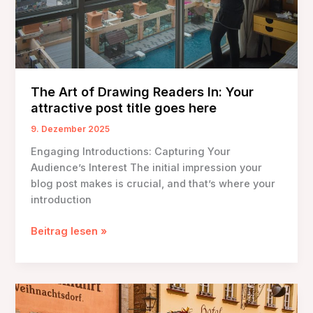
The Art of Drawing Readers In: Your
attractive post title goes here
9. Dezember 2025
Engaging Introductions: Capturing Your
Audience’s Interest The initial impression your
blog post makes is crucial, and that’s where your
introduction
The
Beitrag lesen »
Art
of
Drawing
Readers
In: